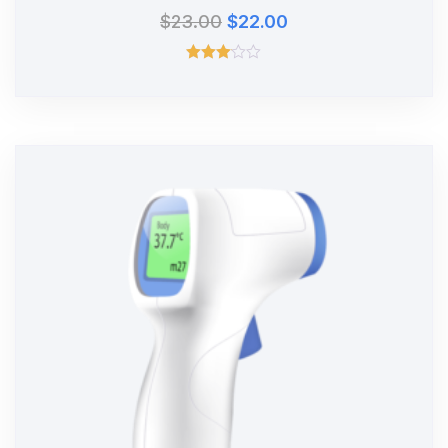
$
23.00
$
22.00
Valorado
con
3.00
de 5