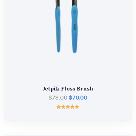
Jetpik Floss Brush
$
78.00
$
70.00
Valorado
con
5.00
de 5