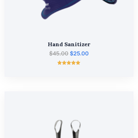
Hand Sanitizer
$
45.00
$
25.00
Valorado
con
5.00
de 5