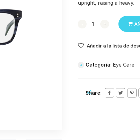
upright, raising a heavy.
AÑ
-
-
+
+
Añadir a la lista de de
Categoría:
Eye Care
Share: