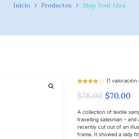
Inicio
Productos
Ship Your Idea
(
1
valoración 
Valorado
1
con
$
78.00
4.00
$
70.00
de 5 en
base a
valoración
A collection of textile sa
de un
cliente
travelling salesman – and 
recently cut out of an ill
frame. It showed a lady fi