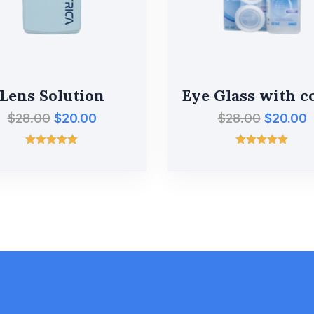
Lens Solution
Eye Glass with c
$
28.00
$
20.00
$
28.00
$
20.00
Valorado
Valorado
con
con
5.00
5.00
de 5
de 5