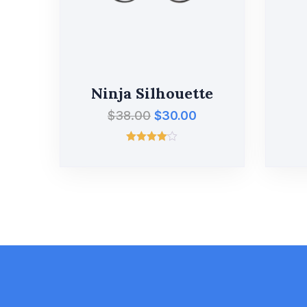
Ninja Silhouette
$
38.00
$
30.00
Valorado
con
4.00
de 5